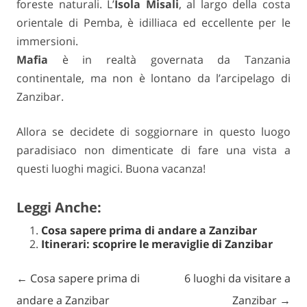
foreste naturali. L’
Isola Misali
, al largo della costa
orientale di Pemba, è idilliaca ed eccellente per le
immersioni.
Mafia
è in realtà governata da Tanzania
continentale, ma non è lontano da l’arcipelago di
Zanzibar.
Allora se decidete di soggiornare in questo luogo
paradisiaco non dimenticate di fare una vista a
questi luoghi magici. Buona vacanza!
Leggi Anche:
Cosa sapere prima di andare a Zanzibar
Itinerari: scoprire le meraviglie di Zanzibar
←
Cosa sapere prima di
6 luoghi da visitare a
Post navigation
andare a Zanzibar
Zanzibar
→